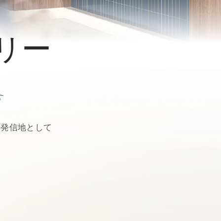
宿泊約款
リー
す
の発信地として
AL MARKETの公式通販サイト