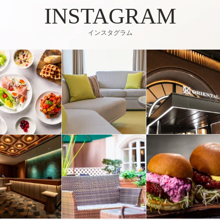
ド
ウ
ま
ウ
で
す
で
開
）
インスタグラム
開
き
き
ま
ま
す
す
）
）