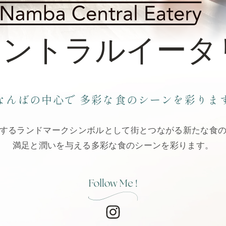
会社概要
採用情報
示・ポリシー
ウェブアクセシビリティ方針
宿泊税について
セントラル
イータ
i
F
L
n
a
I
s
c
N
t
e
E
なんばの中心で
多彩な食のシーンを彩りま
ーツ
リザベーションデスク
a
b
（
ホテルコード
-
g
o
新
12
(受付時間
10:00~18:00)
r
o
し
するランドマークシンボルとして街とつながる新たな食
a
k
い
満足と潤いを与える多彩な食のシーンを彩ります。
m
（
ウ
（
新
ィ
新
し
ン
し
い
ド
ールでのお問合せ
ORIENT
い
ウ
ウ
ウ
ィ
で
ィ
ン
開
ン
ド
き