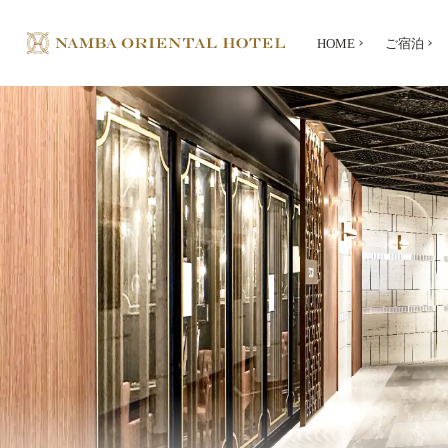
HOME
ご宿泊
HOME
ご宿泊
ご宿泊プラン
ご朝食
館内施設
The Namba Central Eatery