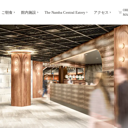
OR
ご朝食
館内施設
The Namba Central Eatery
アクセス
MA
アクセス
お知らせ
フォトギャラリー
よくあるご質問
お問い合わせ