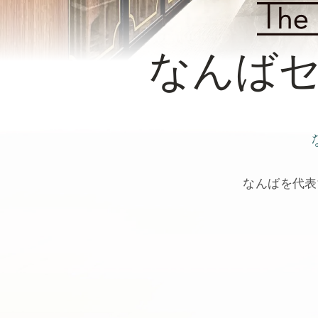
法令に基づく表
なんば
オリエンタルホテルズ&リゾ
ご
宿
TEL.0570-051
泊
予
153
約
なんばを代表
当日のお問合せ（ホテル代表）
TEL.
06-6647-8111
メ