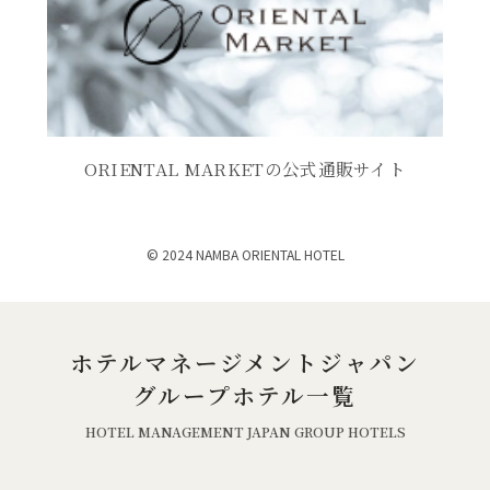
き
ま
き
で
ン
ま
す
ま
開
す
）
ド
）
す
き
ウ
）
ま
で
す
開
ORIENTAL MARKETの公式通販サイト
）
き
ま
© 2024 NAMBA ORIENTAL HOTEL
す
）
ホテルマネージメントジャパン
グループホテル一覧
HOTEL MANAGEMENT JAPAN GROUP HOTELS