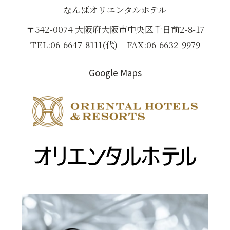
s
c
N
なんばオリエンタルホテル
t
e
E
a
b
（
〒542-0074 大阪府大阪市中央区千日前2-8-17
g
o
新
TEL:
06-6647-8111
(代) FAX:06-6632-9979
r
o
し
a
k
い
Google Maps
（
m
（
ウ
新
（
新
ィ
し
（
新
し
ン
し
い
ド
い
新
い
ウ
ウ
ウ
し
ウ
ィ
で
ィ
い
（
ィ
ン
開
ン
ウ
新
ン
ド
き
ド
ィ
ド
ウ
ま
し
ウ
で
す
ウ
ン
い
で
開
）
で
ド
ウ
開
き
開
ウ
ィ