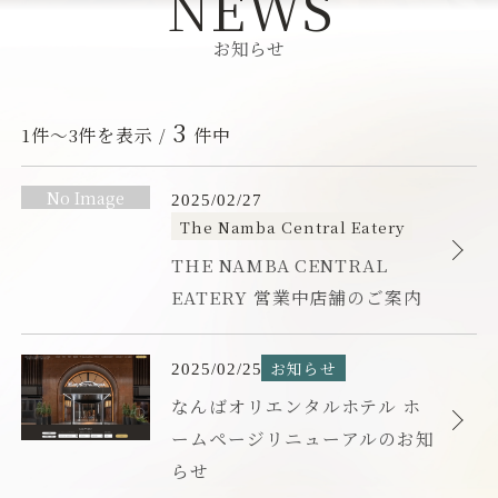
お知らせ
お知らせ
フォトギャラリー
3
1件～3件を表示 /
件中
よくあるご質問
T
公
2
開
0
カ
H
The Namba Central Eatery
お問い合わせ
2
日
テ
E
THE NAMBA CENTRAL
5
ゴ
N
年
EATERY 営業中店舗のご案内
リ
A
0
ー
M
2
会社概要
採用情報
月
B
な
公
2
お知らせ
カ
2
開
0
A
ん
法令に基づく表示・ポリシー
ウェブアクセシビリティ方針
テ
なんばオリエンタルホテル ホ
7
2
日
C
ば
ゴ
日
ームページリニューアルのお知
5
E
オ
リ
宿泊税について
宿泊約款
年
らせ
N
リ
ー
0