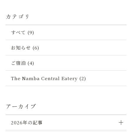
ウ
で
す
内
ル
な
で
開
）
の
ん
カテゴリ
開
き
お
ば
き
ま
知
グ
ま
す
ら
すべて (9)
ラ
す
）
せ
ン
）
お知らせ (6)
ド
花
ご宿泊 (4)
月
で
ORIENTAL MARKETの公式通販サイト
お
The Namba Central Eatery (2)
笑
い
三
アーカイブ
昧
！
観
2026年の記事
劇