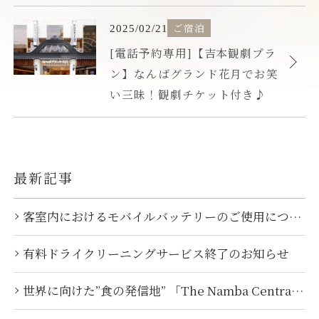
T
エ
2
i
F
L
R
月
ン
[
公
2
ご宿泊
カ
2
n
a
I
A
タ
開
0
電
テ
5
[電話予約専用]【吉本観劇プラ
s
c
N
L
ル
2
日
話
日
ゴ
ン】なんばグランド花月でお笑
5
t
e
E
E
ホ
予
リ
年
a
b
（
A
テ
い三昧！観劇チケット付き♪
約
オリエンタルホテルズ&リゾーツ
リザベーションデス
ー
0
g
o
新
T
ル
専
2
TEL.0570-051-153
r
o
し
E
ホ
月
ホテルコード
用
a
k
い
R
ー
2
(受付時間 10:00~18:00)
]
12
1
m
（
ウ
Y
ム
【
最新記事
日
（
新
ィ
営
ペ
吉
新
し
ン
業
ー
本
当日のお問合せ（ホテル代表）
客室内におけるモバイルバッテリーのご使用につい
し
い
ド
中
ジ
観
TEL.
06-6647-8111
て
い
ウ
ウ
店
リ
劇
ウ
ィ
で
有料ドライクリーニングサービス終了のお知らせ
舗
メールでのお問合せ
ニ
プ
ィ
ン
開
の
ュ
ラ
ン
ド
き
ご
ー
世界に向けた”食の発信地” 「The Namba Central
ン
ド
ウ
ま
案
ア
Eatery」 10...
】