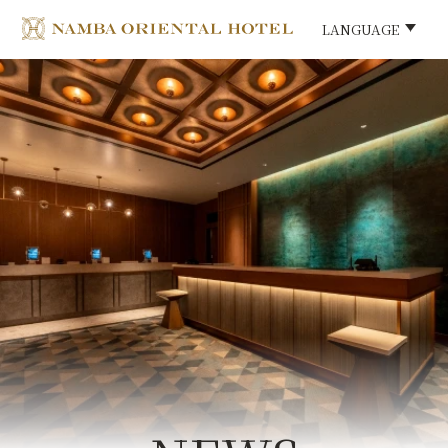
LANGUAGE
LANGUAGE
HOME
ご宿泊
ご宿泊プラン
ご朝食
館内施設
The Namba Central Eatery
アクセス