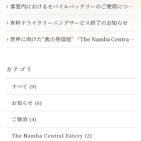
地
客室内におけるモバイルバッテリーのご使用につい
i
F
L
”
て
n
a
I
「
有料ドライクリーニングサービス終了のお知らせ
s
c
N
T
t
e
E
h
世界に向けた”食の発信地” 「The Namba Central
a
b
（
e
オリエンタルホテルズ&リゾーツ
リザベーションデス
Eatery」 10...
g
o
新
N
TEL.0570-051-153
r
o
し
a
ホテルコード
a
k
い
m
(受付時間 10:00~18:00)
12
カテゴリ
m
（
ウ
b
（
新
ィ
a
すべて (9)
新
し
ン
C
当日のお問合せ（ホテル代表）
し
い
ド
e
TEL.
06-6647-8111
お知らせ (6)
い
ウ
ウ
n
ウ
ィ
で
t
メールでのお問合せ
ご宿泊 (4)
ィ
ン
開
r
ン
ド
き
a
ド
ウ
ま
The Namba Central Eatery (2)
l