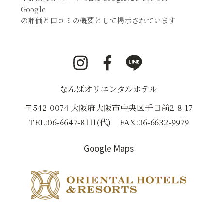
Google
の評価と口コミの概要として掲示されています
i
F
L
n
a
I
s
c
N
なんばオリエンタルホテル
t
e
E
a
b
（
〒542-0074 大阪府大阪市中央区千日前2-8-17
g
o
新
TEL:
06-6647-8111
(代) FAX:06-6632-9979
r
o
し
a
k
い
Google Maps
（
m
（
ウ
新
（
新
ィ
し
（
新
し
ン
し
い
ド
い
新
い
ウ
ウ
ウ
し
ウ
ィ
で