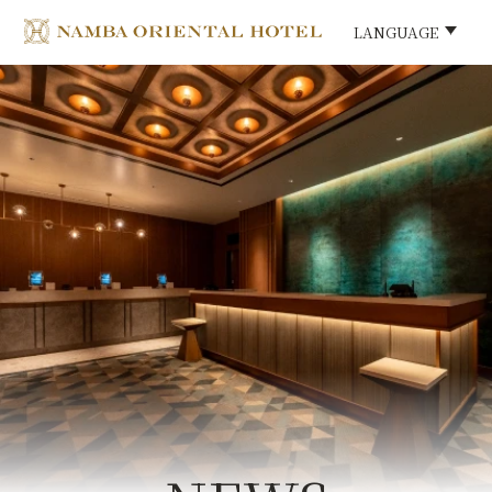
LANGUAGE
LANGUAGE
HOME
ご宿泊
ご宿泊プラン
ご朝食
館内施設
The Namba Central Eatery
アクセス