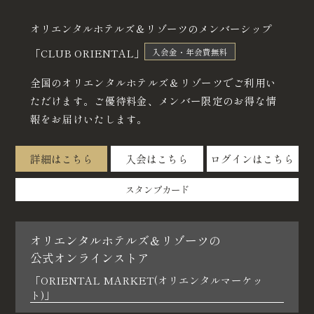
店
舗
オリエンタルホテルズ＆リゾーツのメンバーシップ
順
「CLUB ORIENTAL」
入会金・年会費無料
次
オ
全国のオリエンタルホテルズ＆リゾーツでご利用い
ー
ただけます。
ご優待料金、メンバー限定のお得な情
プ
報をお届けいたします。
ン
詳細はこちら
入会はこちら
ログインはこちら
スタンプカード
オリエンタルホテルズ＆リゾーツの
公式オンラインストア
「ORIENTAL MARKET(オリエンタルマーケッ
ト)」