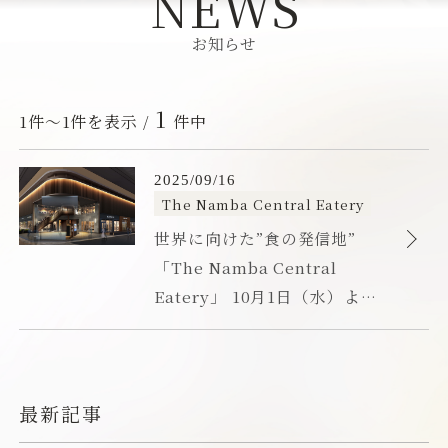
お知らせ
お知らせ
フォトギャラリー
1
1件～1件を表示 /
件中
よくあるご質問
世
公
2
開
0
カ
界
The Namba Central Eatery
お問い合わせ
2
日
テ
に
世界に向けた”食の発信地”
5
ゴ
向
年
「The Namba Central
リ
け
0
ー
Eatery」 10月1日（水）より
た
9
会社概要
採用情報
新店舗順次オープン
月
”
1
食
法令に基づく表示・ポリシー
ウェブアクセシビリティ方針
6
の
日
発
最新記事
宿泊税について
宿泊約款
信