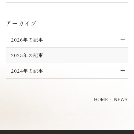
ウ
で
す
E
で
開
）
a
開
き
t
アーカイブ
き
ま
e
ま
す
r
2026年の記事
す
）
y
）
」
1
2025年の記事
0
月
2024年の記事
1
ORIENTAL MARKETの公式通販サイト
日
（
HOME
NEWS
水
）
よ
り
新