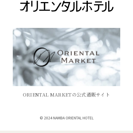
ィ
い
（
ィ
ン
開
ン
ウ
新
ン
ド
き
ド
ィ
ド
ウ
ま
し
ウ
で
す
ウ
ン
い
で
開
）
で
ド
ウ
開
き
開
ウ
ィ
き
ま
き
で
ン
ま
す
ま
開
す
）
ド
）
す
き
ウ
）
ま
で
す
開
ORIENTAL MARKETの公式通販サイト
）
き
ま
© 2024 NAMBA ORIENTAL HOTEL
す
）