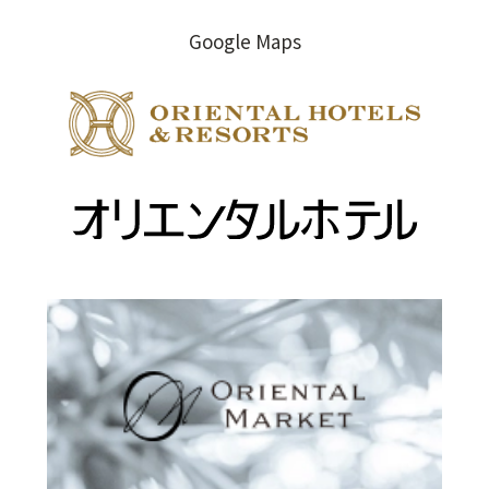
a
k
い
Google Maps
（
m
（
ウ
新
（
新
ィ
し
（
新
し
ン
し
い
ド
い
新
い
ウ
ウ
ウ
し
ウ
ィ
で
ィ
い
（
ィ
ン
開
ン
ウ
新
ン
ド
き
ド
ィ
ド
ウ
ま
し
ウ
で
す
ウ
ン
い
で
開
）
で
ド
ウ
開
き
開
ウ
ィ
き
ま
き
で
ン
ま
す
ま
開
す
）
ド
）
す
き
ウ