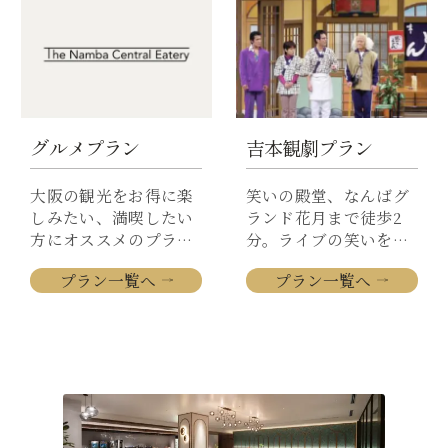
ル
グルメプラン
吉本観劇プラン
大阪の観光をお得に楽
笑いの殿堂、なんばグ
しみたい、満喫したい
ランド花月まで徒歩2
方にオススメのプラン
分。ライブの笑いを堪
です。
能いただけます。
グ
プラン一覧へ
吉
プラン一覧へ
ル
本
メ
観
劇