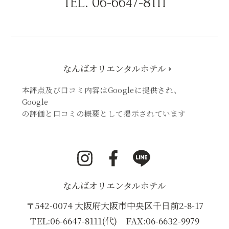
TEL.
06-6647-8111
なんばオリエンタルホテル
本評点及び口コミ内容はGoogleに提供され、
Google
の評価と口コミの概要として掲示されています
i
F
L
n
a
I
s
c
N
なんばオリエンタルホテル
t
e
E
a
b
（
〒542-0074 大阪府大阪市中央区千日前2-8-17
g
o
新
TEL:
06-6647-8111
(代) FAX:06-6632-9979
r
o
し