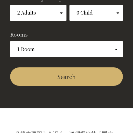
i
F
L
n
a
I
s
c
N
t
e
E
Rooms
a
b
（
オリエンタルホテルズ&リゾーツ
リザベーションデス
g
o
新
TEL.0570-051-153
r
o
し
ホテルコード
a
k
い
(受付時間 10:00~18:00)
12
m
（
ウ
（
新
ィ
Search
新
し
ン
当日のお問合せ（ホテル代表）
し
い
ド
TEL.
06-6647-8111
い
ウ
ウ
ウ
ィ
で
メールでのお問合せ
ィ
ン
開
ン
ド
き
ド
ウ
ま