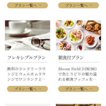
メ
プラン一覧へ
連
プラン一覧へ
ン
泊
バ
ー
限
定
フレキシブルプラン
朝食付プラン
無料のランドリーラウ
Bloom Field DINING
ンジとウェルカムラウ
で色とりどりの魅力溢
ンジでワンランク上の
れる朝食ブッフェをお
ホテルステイ。
楽しみください。
フ
プラン一覧へ
朝
プラン一覧へ
レ
食
キ
付
シ
ブ