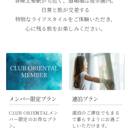
各線主要駅から近く、道頓堀は徒歩圏内。
ウ
で
す
日常と旅が交差する
で
開
）
開
き
特別なライフスタイルをご体験いただき、
き
ま
心に残る旅をお楽しみください。
ま
す
す
）
）
ORIENTAL MARKETの公式通販サイト
メンバー限定プラン
連泊プラン
CLUB ORIENTALメン
連泊のご滞在でもまる
バー限定のお得なプラ
で暮らすようにお過ご
ン。
しいただけます。