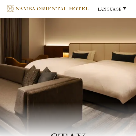
LANGUAGE
LANGUAGE
HOME
ご宿泊
ご宿泊プラン
ご朝食
館内施設
The Namba Central Eatery
アクセス