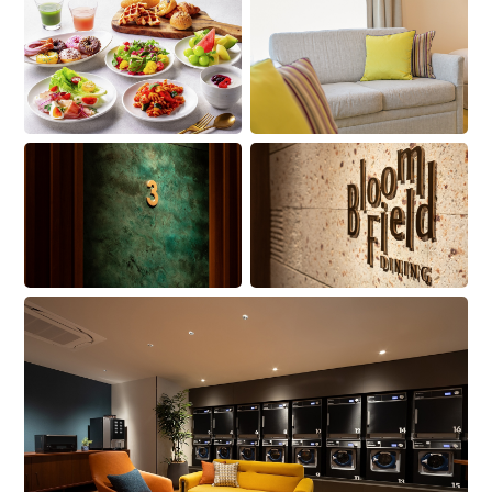
ウ
で
す
で
開
）
開
き
き
ま
ま
す
す
）
）
ORIENTAL MARKETの公式通販サイト