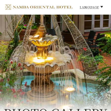
LANGUAGE
LANGUAGE
HOME
ご宿泊
ご宿泊プラン
ご朝食
館内施設
The Namba Central Eatery
アクセス