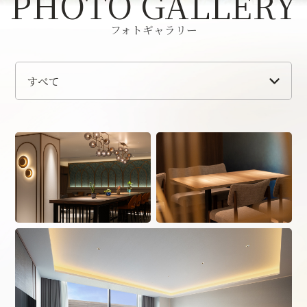
お知らせ
フォトギャラリー
フォトギャラリー
カ
テ
よくあるご質問
ゴ
リ
を
お問い合わせ
選
択
し
て
会社概要
採用情報
く
だ
法令に基づく表示・ポリシー
ウェブアクセシビリティ方針
さ
い
宿泊税について
宿泊約款