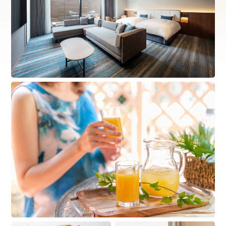
i
F
L
n
a
I
s
c
N
t
e
E
a
b
（
オリエンタルホテルズ&リゾーツ
リザベーションデス
g
o
新
TEL.0570-051-153
r
o
し
ホテルコード
a
k
い
(受付時間 10:00~18:00)
12
m
（
ウ
（
新
ィ
新
し
ン
当日のお問合せ（ホテル代表）
し
い
ド
TEL.
06-6647-8111
い
ウ
ウ
ウ
ィ
で
メールでのお問合せ
ィ
ン
開
ン
ド
き
ド
ウ
ま