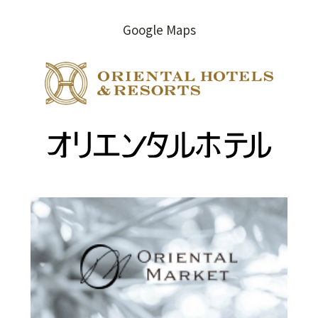
r
o
し
a
k
い
Google Maps
（
m
（
ウ
新
（
新
ィ
し
（
新
し
ン
し
い
ド
い
新
い
ウ
ウ
ウ
し
ウ
ィ
で
ィ
い
（
ィ
ン
開
ン
ウ
新
ン
ド
き
ド
ィ
ド
ウ
ま
し
ウ
で
す
ウ
ン
い
で
開
）
で
ド
ウ
開
き
開
ウ
ィ
き
ま
き
で
ン
ま
す
ま
開
す
）
ド
）
す
き
ウ