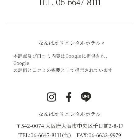
TEL.
06-6647-8111
なんばオリエンタルホテル
本評点及び口コミ内容はGoogleに提供され、
Google
の評価と口コミの概要として掲示されています
i
F
L
n
a
I
s
c
N
なんばオリエンタルホテル
t
e
E
a
b
（
〒542-0074 大阪府大阪市中央区千日前2-8-17
g
o
新
TEL:
06-6647-8111
(代) FAX:06-6632-9979